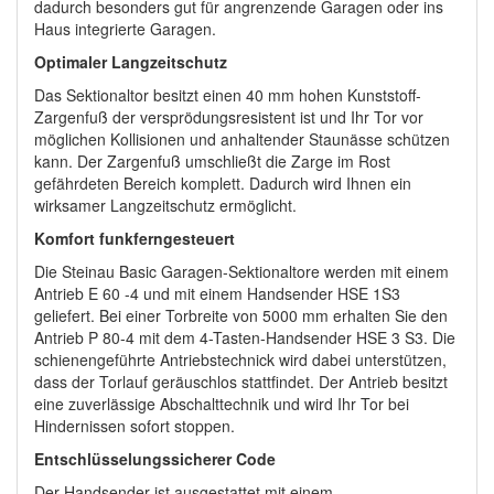
dadurch besonders gut für angrenzende Garagen oder ins
Haus integrierte Garagen.
Optimaler Langzeitschutz
Das Sektionaltor besitzt einen 40 mm hohen Kunststoff-
Zargenfuß der versprödungsresistent ist und Ihr Tor vor
möglichen Kollisionen und anhaltender Staunässe schützen
kann. Der Zargenfuß umschließt die Zarge im Rost
gefährdeten Bereich komplett. Dadurch wird Ihnen ein
wirksamer Langzeitschutz ermöglicht.
Komfort funkferngesteuert
Die Steinau Basic Garagen-Sektionaltore werden mit einem
Antrieb E 60 -4 und mit einem Handsender HSE 1S3
geliefert. Bei einer Torbreite von 5000 mm erhalten Sie den
Antrieb P 80-4 mit dem 4-Tasten-Handsender HSE 3 S3. Die
schienengeführte Antriebstechnick wird dabei unterstützen,
dass der Torlauf geräuschlos stattfindet. Der Antrieb besitzt
eine zuverlässige Abschalttechnik und wird Ihr Tor bei
Hindernissen sofort stoppen.
Entschlüsselungssicherer Code
Der Handsender ist ausgestattet mit einem