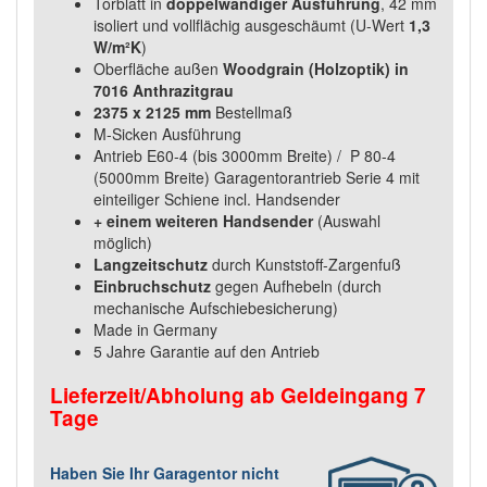
Torblatt in
doppelwandiger Ausführung
, 42 mm
isoliert und vollflächig ausgeschäumt (U-Wert
1,3
W/m²K
)
Oberfläche außen
Woodgrain (Holzoptik) in
7016 Anthrazitgrau
2375 x 2125 mm
Bestellmaß
M-Sicken Ausführung
Antrieb E60-4 (bis 3000mm Breite) / P 80-4
(5000mm Breite) Garagentorantrieb Serie 4 mit
einteiliger Schiene incl. Handsender
+ einem weiteren Handsender
(Auswahl
möglich)
Langzeitschutz
durch Kunststoff-Zargenfuß
Einbruchschutz
gegen Aufhebeln (durch
mechanische Aufschiebesicherung)
Made in Germany
5 Jahre Garantie auf den Antrieb
Lieferzeit/Abholung ab Geldeingang 7
Tage
Haben Sie Ihr Garagentor nicht