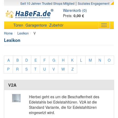
|
Seit 10 Jahren Trusted Shops Mitglied
Soziales Engagement
Warenkorb (0)
Preis:
0,00 €
Türen
Garagentore
Zubehör
Toggle
navigati
Home
Lexikon
V
Lexikon
A
B
D
E
F
G
H
K
L
M
N
O
P
R
S
T
U
V
W
Z
V2A
Hierbei geht es um die Beschaffenheit des
Edelstahls bei Edelstahltüren. V2A ist die
Standard Variante, die für Edelstahltüren
eingesetzt wird.