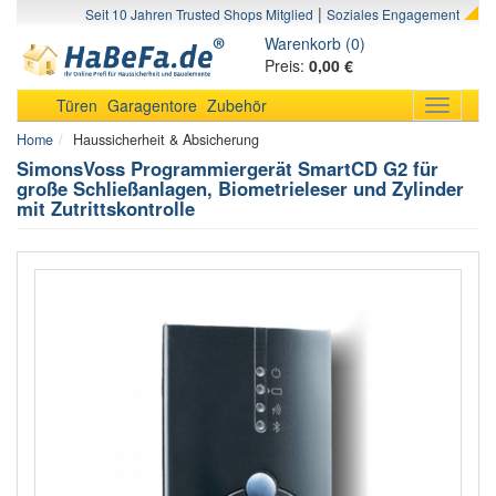
|
Seit 10 Jahren Trusted Shops Mitglied
Soziales Engagement
Warenkorb (0)
Preis:
0,00 €
Türen
Garagentore
Zubehör
Toggle
navigati
Home
Haussicherheit & Absicherung
SimonsVoss Programmiergerät SmartCD G2 für
große Schließanlagen, Biometrieleser und Zylinder
mit Zutrittskontrolle