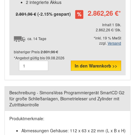
2 integrierte Akkus
2.862,26 €
*
2.801,96 €
(-2.15% gespart)
Inhalt 1 Stk.
2.862,26 €/ Stk.
*inkl. 19 % MwSt
ca. 14 Tage
zzgl.
Versand
bisheriger Preis
2.801,96 €
*Angebot gültig bis
09.08.2026
In den Warenkorb >>
Beschreibung - SimonsVoss Programmiergerät SmartCD G2
für große Schließanlagen, Biometrieleser und Zylinder mit
Zutrittskontrolle
Produktmerkmale:
Abmessungen Gehäuse: 112 x 63 x 22 mm (L x B x H)