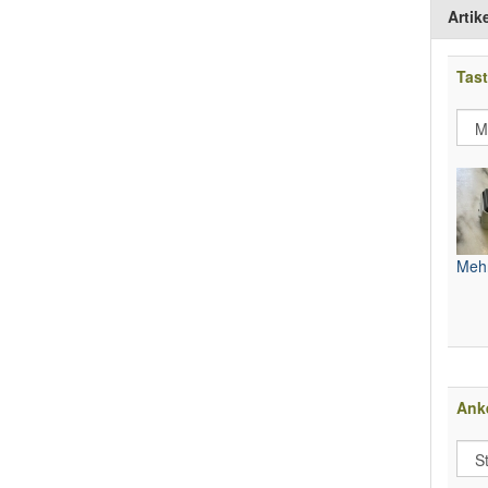
Artik
Tast
Mehr
Anke