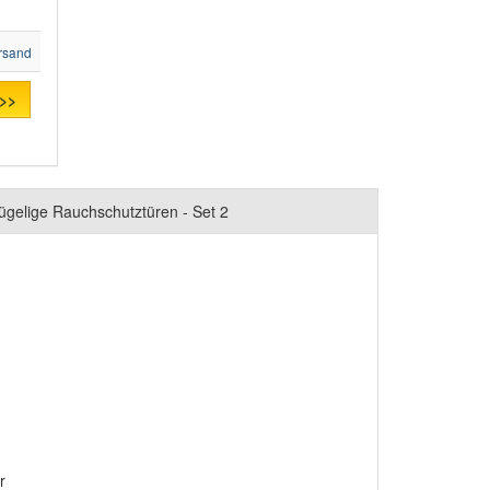
rsand
 >>
ügelige Rauchschutztüren - Set 2
r