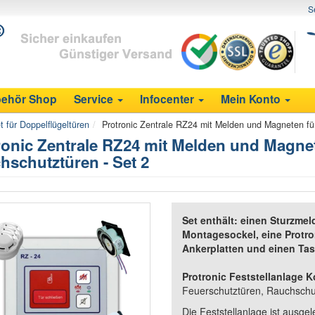
S
ehör Shop
Service
Infocenter
Mein Konto
t für Doppelflügeltüren
Protronic Zentrale RZ24 mit Melden und Magneten für
ronic Zentrale RZ24 mit Melden und Magnet
hschutztüren - Set 2
Set enthält: einen Sturzme
Montagesockel, eine Protro
Ankerplatten und einen Ta
Protronic Feststellanlage K
Feuerschutztüren, Rauchsc
Die Feststellanlage ist ausgele