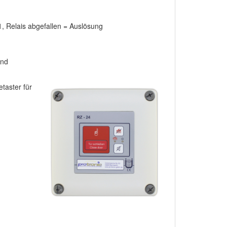
1, Relais abgefallen = Auslösung
und
taster für