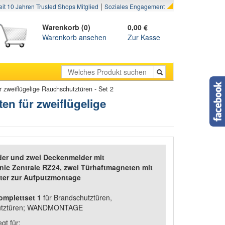
|
eit 10 Jahren Trusted Shops Mitglied
Soziales Engagement
Warenkorb (0)
0,00 €
Warenkorb ansehen
Zur Kasse
 zweiflügelige Rauchschutztüren - Set 2
en für zweiflügelige
lder und zwei Deckenmelder mit
nic Zentrale RZ24, zwei Türhaftmagneten mit
ster zur Aufputzmontage
omplettset 1
für Brandschutztüren,
hutztüren; WANDMONTAGE
gt für: