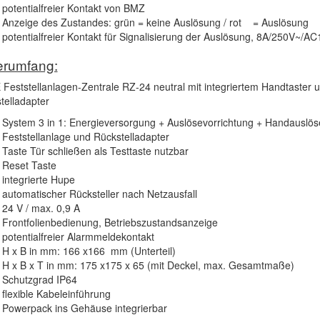
potentialfreier Kontakt von BMZ
Anzeige des Zustandes: grün = keine Auslösung / rot = Auslösung
potentialfreier Kontakt für Signalisierung der Auslösung, 8A/250V~/AC
erumfang:
Feststellanlagen-Zentrale RZ-24 neutral mit integriertem Handtaster 
telladapter
System 3 in 1: Energieversorgung + Auslösevorrichtung + Handauslöse
Feststellanlage und Rückstelladapter
Taste Tür schließen als Testtaste nutzbar
Reset Taste
integrierte Hupe
automatischer Rücksteller nach Netzausfall
24 V / max. 0,9 A
Frontfolienbedienung, Betriebszustandsanzeige
potentialfreier Alarmmeldekontakt
H x B in mm: 166 x166 mm (Unterteil)
H x B x T in mm: 175 x175 x 65 (mit Deckel, max. Gesamtmaße)
Schutzgrad IP64
flexible Kabeleinführung
Powerpack ins Gehäuse integrierbar