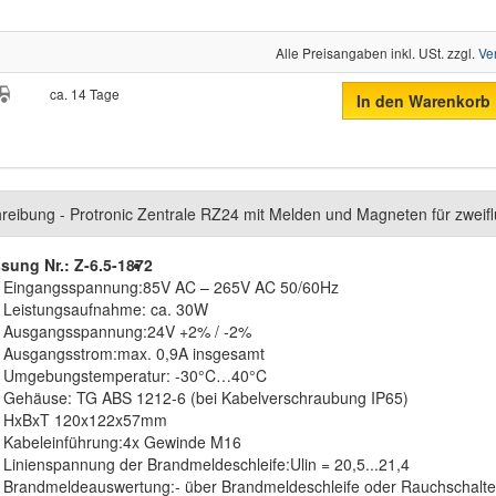
Alle Preisangaben inkl. USt. zzgl.
Ve
ca. 14 Tage
In den Warenkorb
reibung - Protronic Zentrale RZ24 mit Melden und Magneten für zweifl
sung Nr.: Z-6.5-187
2
Eingangsspannung:85V AC – 265V AC 50/60Hz
Leistungsaufnahme: ca. 30W
Ausgangsspannung:24V +2% / -2%
Ausgangsstrom:max. 0,9A insgesamt
Umgebungstemperatur: -30°C…40°C
Gehäuse: TG ABS 1212-6 (bei Kabelverschraubung IP65)
HxBxT 120x122x57mm
Kabeleinführung:4x Gewinde M16
Linienspannung der Brandmeldeschleife:Ulin = 20,5...21,4
Brandmeldeauswertung:- über Brandmeldeschleife oder Rauchschalte