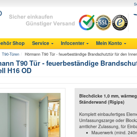
S
ehör Shop
Service
Infocenter
Mein Konto
T90-Türen
Hörmann T90 Tür - feuerbeständige Brandschutztür für den Inne
ann T90 Tür - feuerbeständige Brandschutz
ll H16 OD
Blechdicke 1,0 mm, wärmeg
Ständerwand (Rigips)
Komplett einbaufertiges Eleme
Umfassungszarge oder Blockz
amtlicher Zulassung, für Einb
Mauerwerk (mind. 24