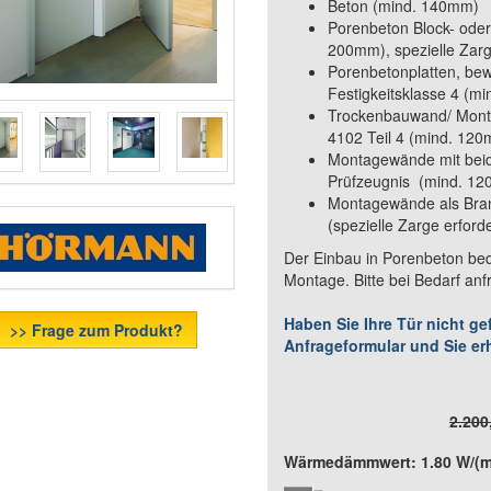
Beton (mind. 140mm)
Porenbeton Block- oder
200mm), spezielle Zarg
Porenbetonplatten, bew
Festigkeitsklasse 4 (mi
Trockenbauwand/ Mont
4102 Teil 4 (mind. 120m
Montagewände mit beid
Prüfzeugnis (mind. 120
Montagewände als Bran
(spezielle Zarge erforde
Der Einbau in Porenbeton be
Montage. Bitte bei Bedarf anf
Haben Sie Ihre Tür nicht g
>> Frage zum Produkt?
Anfrageformular und Sie er
2.200
Wärmedämmwert: 1.80 W/(m²