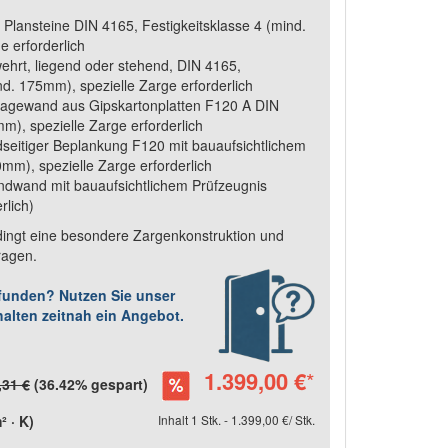
 Plansteine DIN 4165, Festigkeitsklasse 4 (mind.
e erforderlich
ehrt, liegend oder stehend, DIN 4165,
nd. 175mm), spezielle Zarge erforderlich
agewand aus Gipskartonplatten F120 A DIN
m), spezielle Zarge erforderlich
seitiger Beplankung F120 mit bauaufsichtlichem
mm), spezielle Zarge erforderlich
dwand mit bauaufsichtlichem Prüfzeugnis
rlich)
dingt eine besondere Zargenkonstruktion und
ragen.
efunden? Nutzen Sie unser
halten zeitnah ein Angebot.
1.399,00 €
*
,31 €
(36.42% gespart)
 · K)
Inhalt 1 Stk. - 1.399,00 €/ Stk.