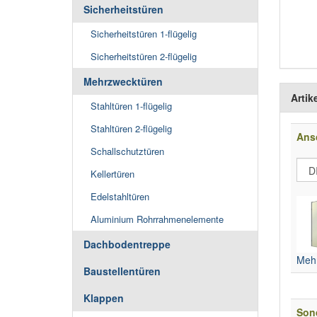
Sicherheitstüren
Sicherheitstüren 1-flügelig
Sicherheitstüren 2-flügelig
Mehrzwecktüren
Artik
Stahltüren 1-flügelig
Stahltüren 2-flügelig
Ans
Schallschutztüren
Kellertüren
Edelstahltüren
Aluminium Rohrrahmenelemente
Dachbodentreppe
Mehr
Baustellentüren
Klappen
Son