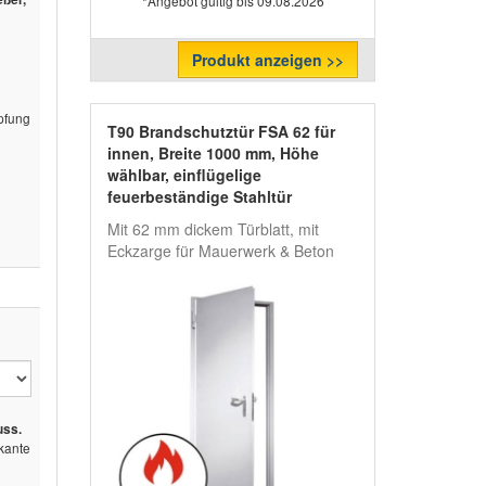
*Angebot gültig bis 09.08.2026
Produkt anzeigen >>
pfung
T90 Brandschutztür FSA 62 für
innen, Breite 1000 mm, Höhe
wählbar, einflügelige
feuerbeständige Stahltür
Mit 62 mm dickem Türblatt, mit
Eckzarge für Mauerwerk & Beton
uss.
ante