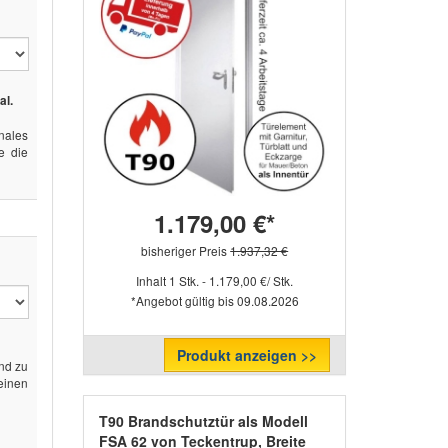
al.
ales
e die
1.179,00 €*
bisheriger Preis
1.937,32 €
Inhalt 1 Stk. - 1.179,00 €/ Stk.
*Angebot gültig bis 09.08.2026
Produkt anzeigen >>
end zu
 einen
T90 Brandschutztür als Modell
FSA 62 von Teckentrup, Breite