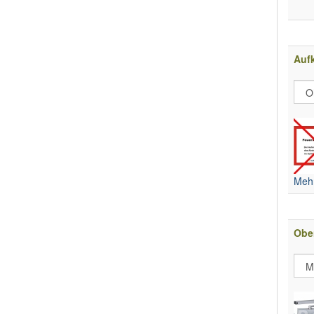
Aufk
Mehr
Obe