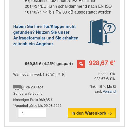
Explosionsschutz nach ATEX Richtlinie
2014/34/EU Kann schalldämmend nach EN ISO
10140/717-1 bis Rw 33 dB ausgestattet werden
Haben Sie Ihre Tür/Klappe nicht
gefunden? Nutzen Sie unser
Anfrageformular und Sie erhalten
zeitnah ein Angebot.
928,67 €
*
969,85 €
(4.25% gespart)
Inhalt 1 Stk.
Wärmedämmwert: 1.30 W/(m² · K)
928,67 €/ Stk.
*inkl. 19 % MwSt
ca 28 Tage,
zzgl.
Versand
Sonderanfertigung
bisheriger Preis
969,85 €
*Angebot gültig bis
09.08.2026
In den Warenkorb >>