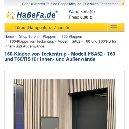
|
Seit 10 Jahren Trusted Shops Mitglied
Soziales Engagement
Warenkorb (0)
Preis:
0,00 €
Türen
Garagentore
Zubehör
Toggle
navigati
Home
Shop Türen
Klappen
T60 Klappen
T60-Klappe von Teckentrup - Modell FSA62 - T60 und T60/RS für
Innen- und Außenwände
T60-Klappe von Teckentrup - Modell FSA62 - T60
und T60/RS für Innen- und Außenwände