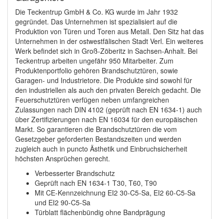
Die Teckentrup GmbH & Co. KG wurde im Jahr 1932
gegründet. Das Unternehmen ist spezialisiert auf die
Produktion von Türen und Toren aus Metall. Den Sitz hat das
Unternehmen in der ostwestfälischen Stadt Verl. Ein weiteres
Werk befindet sich in Groß-Zöberitz in Sachsen-Anhalt. Bei
Teckentrup arbeiten ungefähr 950 Mitarbeiter. Zum
Produktenportfolio gehören Brandschutztüren, sowie
Garagen- und Industrietore. Die Produkte sind sowohl für
den industriellen als auch den privaten Bereich gedacht. Die
Feuerschutztüren verfügen neben umfangreichen
Zulassungen nach DIN 4102 (geprüft nach EN 1634-1) auch
über Zertifizierungen nach EN 16034 für den europäischen
Markt. So garantieren die Brandschutztüren die vom
Gesetzgeber geforderten Bestandszeiten und werden
zugleich auch in puncto Ästhetik und Einbruchsicherheit
höchsten Ansprüchen gerecht.
Verbesserter Brandschutz
Geprüft nach EN 1634-1 T30, T60, T90
Mit CE-Kennzeichnung EI2 30-C5-Sa, EI2 60-C5-Sa
und EI2 90-C5-Sa
Türblatt flächenbündig ohne Bandprägung