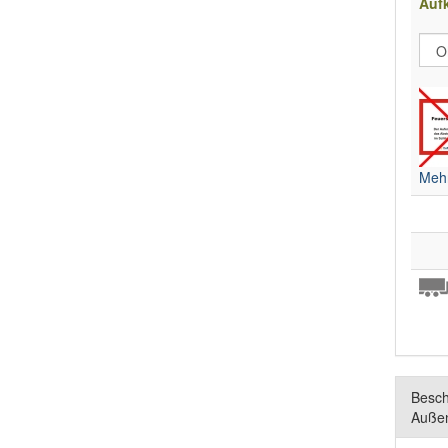
Aufk
Mehr
Besch
Auße