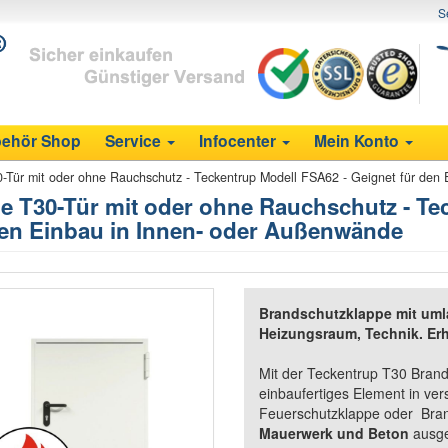
S
ehör Shop
Service
Infocenter
Mein Konto
0-Tür mit oder ohne Rauchschutz - Teckentrup Modell FSA62 - Geignet für den
ne T30-Tür mit oder ohne Rauchschutz - Te
den Einbau in Innen- oder Außenwände
Brandschutzklappe mit uml
Heizungsraum, Technik. Erh
Mit der Teckentrup T30 Brand
einbaufertiges Element in ve
Feuerschutzklappe oder Bran
Mauerwerk und Beton
ausge