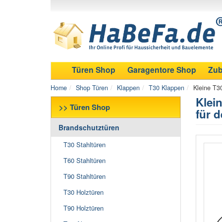
Türen Shop
Garagentore Shop
Zub
Home
Shop Türen
Klappen
T30 Klappen
Kleine T3
Klei
>> Türen Shop
für 
Brandschutztüren
T30 Stahltüren
T60 Stahltüren
T90 Stahltüren
T30 Holztüren
T90 Holztüren