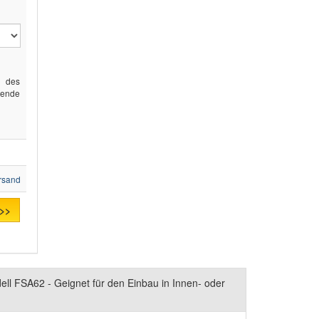
g des
gende
rsand
 >>
ll FSA62 - Geignet für den Einbau in Innen- oder