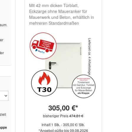
Mit 42 mm dicken Türblatt,
Eckzarge ohne Maueranker für
Mauerwerk und Beton, erhältlich in
mehreren Standardmaßen
haum.
der
ter
305,00 €*
iell
bisheriger Preis
474,81 €
Inhalt 1 Stk. - 305,00 €/ Stk.
appe
*Angebot gültig bis 09.08.2026