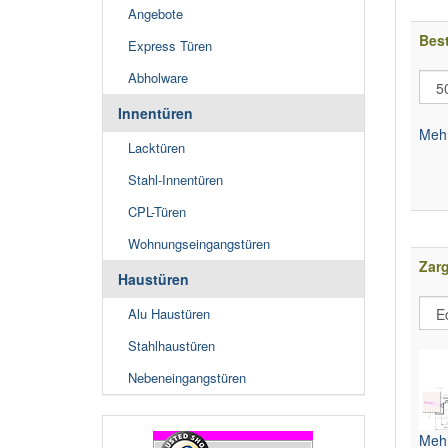
Angebote
Best
Express Türen
Abholware
Innentüren
Mehr
Lacktüren
Stahl-Innentüren
CPL-Türen
Wohnungseingangstüren
Zarg
Haustüren
Alu Haustüren
Stahlhaustüren
Nebeneingangstüren
Mehr