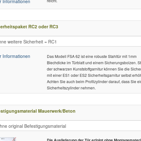
reicht.
 Informationen
herheitspaket RC2 oder RC3
 Informationen
Das Modell FSA 62 ist eine robuste Stahltür mit 1mm
Blechdicke im Türblatt und einem Sicherungsbolzen. St
der schwarzen Kunststoffgarnitur können Sie die Siche
mit einer ES1 oder ES2 Sicherheitsgarnitur selbst erhö
Achten Sie auch beim Profilzylinder darauf, dass Sie e
Sicherheitszylinder nehmen.
estigungsmaterial Mauerwerk/Beton
Die Auslieferung der Tür erfolgt ohne Montagemateri