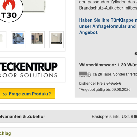
den passenden Zylinder, das
Brandschutz-Aufkleber mitbes
Haben Sie Ihre Tür/Klappe 
unser Anfrageformular und S
Angebot.
8
Wärmedämmwert: 1.30 W/(m²
ca 28 Tage, Sonderanfert
bisheriger Preis
840,55 €
*Angebot gültig bis
09.08.2026
>> Frage zum Produkt?
elvarianten & Zubehör
Basispreis inkl. USt.
66
chlag