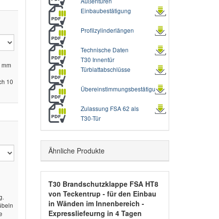
Außentüren
Einbaubestätigung
Profilzylinderlängen
Technische Daten
T30 Innentür
00 mm
Türblattabschlüsse
ch 10
Übereinstimmungsbestätigung
Zulassung FSA 62 als
T30-Tür
Ähnliche Produkte
T30 Brandschutzklappe FSA HT8
von Teckentrup - für den Einbau
g.
in Wänden im Innenbereich -
übeln
Expressliefeurng in 4 Tagen
e