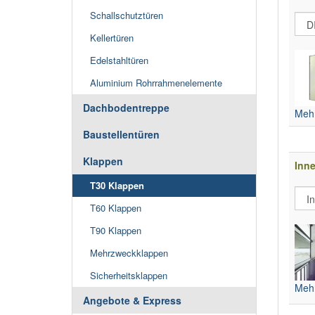
Schallschutztüren
Kellertüren
Edelstahltüren
Aluminium Rohrrahmenelemente
Dachbodentreppe
Mehr
Baustellentüren
Klappen
Inne
T30 Klappen
T60 Klappen
T90 Klappen
Mehrzweckklappen
Sicherheitsklappen
Mehr
Angebote & Express