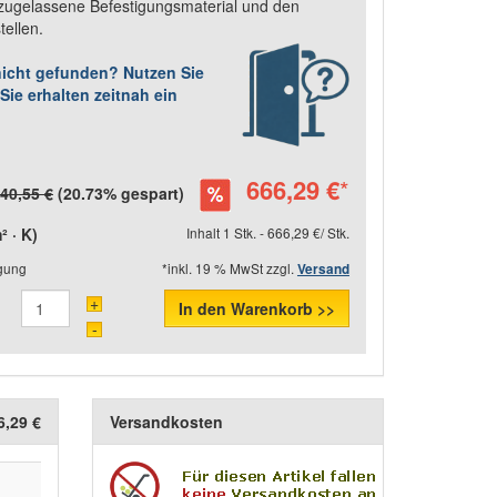
 zugelassene Befestigungsmaterial und den
tellen.
nicht gefunden? Nutzen Sie
ie erhalten zeitnah ein
666,29 €
*
40,55 €
(20.73% gespart)
 · K)
Inhalt 1 Stk. - 666,29 €/ Stk.
igung
*inkl. 19 % MwSt zzgl.
Versand
+
In den Warenkorb >>
-
6,29 €
Versandkosten