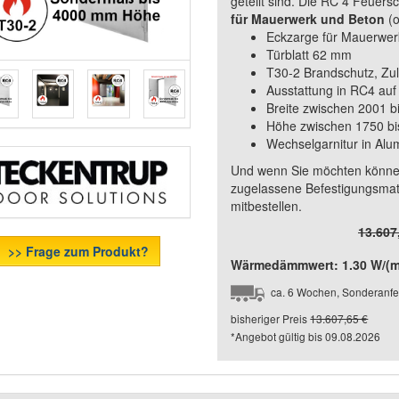
geteilt sind. Die RC 4 Feuers
für Mauerwerk und Beton
(o
Eckzarge für Mauerwer
Türblatt 62 mm
T30-2 Brandschutz, Zul
Ausstattung in RC4 auf
Breite zwischen 2001 
Höhe zwischen 1750 bi
Wechselgarnitur in Alu
Und wenn Sie möchten können
zugelassene Befestigungsmat
mitbestellen.
13.607
>> Frage zum Produkt?
Wärmedämmwert: 1.30 W/(m²
ca. 6 Wochen, Sonderanfe
bisheriger Preis
13.607,65 €
*Angebot gültig bis
09.08.2026