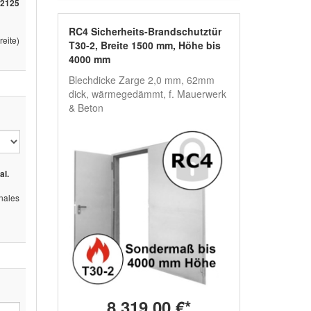
 2125
RC4 Sicherheits-Brandschutztür
eite)
T30-2, Breite 1500 mm, Höhe bis
4000 mm
Blechdicke Zarge 2,0 mm, 62mm
dick, wärmegedämmt, f. Mauerwerk
& Beton
al.
ales
8.319,00 €*