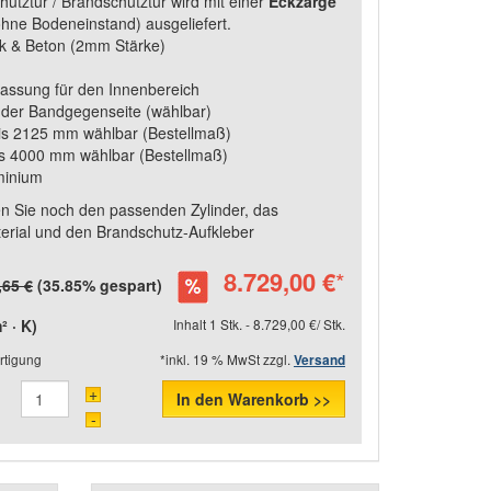
chutztür / Brandschutztür wird mit einer
Eckzarge
hne Bodeneinstand) ausgeliefert.
k & Beton (2mm Stärke)
assung für den Innenbereich
 der Bandgegenseite (wählbar)
bis 2125 mm wählbar (Bestellmaß)
s 4000 mm wählbar (Bestellmaß)
minium
 Sie noch den passenden Zylinder, das
erial und den Brandschutz-Aufkleber
8.729,00 €
*
,65 €
(35.85% gespart)
 · K)
Inhalt 1 Stk. - 8.729,00 €/ Stk.
rtigung
*inkl. 19 % MwSt zzgl.
Versand
+
In den Warenkorb >>
-