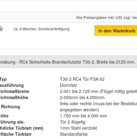
Alle Preisangaben inkl. USt. zzgl.
Ve
ca. 6 Wochen, Sonderanfertigung
In den Warenkorb
reibung - RC4 Sicherheits-Brandschutztür T30-2, Breite bis 2125 mm
Typ
T30-2 RC4 Tür FSA 62
zausführung
Dünnfalz
ichtmaßbreite
2.001 bis 2.125 mm (Flügel mittig geteil
richtmaßhöhe
2.000mm bis 4.000mm
links oder rechts (muss bei der Bestell
 Richtung
angegeben werden)
höhe
1.750 mm bis 4.000 mm
ührung als:
Tür 2-flügelig
hdicke Türblatt (mm)
1mm Stahl verzinkt
fläche Türblatt
Standardfarbe