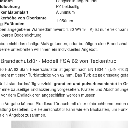
ldform
Langschild abgerundet
ildlochung
PZ beidseitig
ker Materialart
Aluminium
ckerhöhe von Oberkante
1.050mm
tig-Fußboden
ben angegebene Wärmedämmwert: 1.30 W/(m² · K) ist nur erreichbar mi
kbaren Bodendichtung.
aben nicht das richtige Maß gefunden, oder benötigen eine Brandschut
Gerne unterbreiten wir Ihnen ein individuelles Angebot.
Brandschutztür - Modell FSA 62 von Teckentrup
30 FSA 62 Stahl-Feuerschutztür ist geprüft nach EN 1634-1 (DIN 4102).
ment mit einer Türblattdicke von 62 mm. Das Türblatt ist dreiseitig gefä
ür ist standardmäßig verzinkt,
grundiert und pulverbeschichtet in G
 eine bauseitige Endlackierung vorgesehen. Kratzer und Abschürfungen
 vor dem Endlackieren angeschliffen werden müssen.
ch Vorgabe können Sie diese Tür auch mit einer einbruchhemmenden
attung bestellen. Die Feuerschutztür kann wie ein Baukasten, um Funkt
en ein Angebot zusammen.