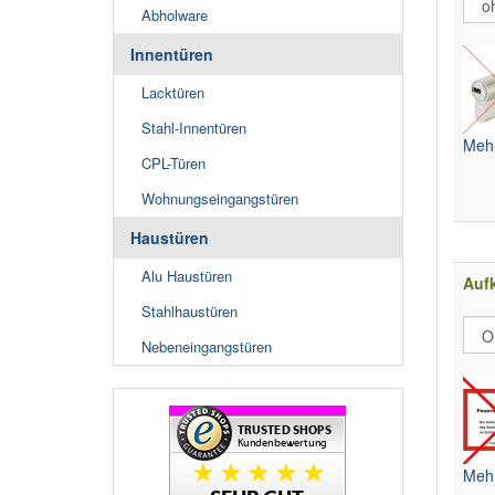
Abholware
Innentüren
Lacktüren
Stahl-Innentüren
Mehr
CPL-Türen
Wohnungseingangstüren
Haustüren
Alu Haustüren
Aufk
Stahlhaustüren
Nebeneingangstüren
Mehr