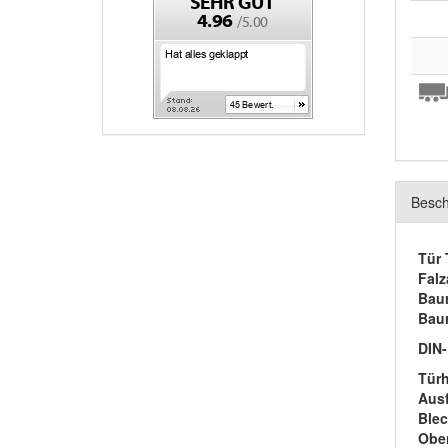
Besch
Tür 
Fal
Baur
Bau
DIN-
Tür
Ausf
Blec
Ober