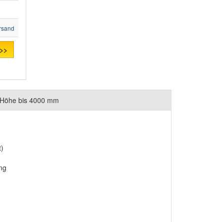
rsand
 >>
, Höhe bis 4000 mm
t)
ung