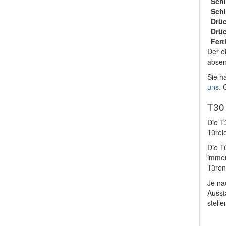
Schi
Sch
Drüc
Drü
Fer
Der o
absen
Sie h
uns
. 
T30 
Die T
Türele
Die T
immer
Türen
Je na
Ausst
stell