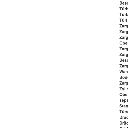
Bes
Türb
Türb
Türf
Zar
Zar
Zarg
Ober
Zarg
Zarg
Bes
Zar
Wan
Bod
Zar
Zyli
Oben
sepe
Stan
Türs
Drüc
Drü