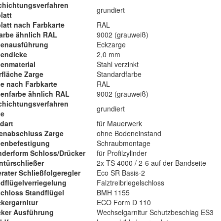
chichtungsverfahren
grundiert
latt
latt nach Farbkarte
RAL
arbe ähnlich RAL
9002 (grauweiß)
genausführung
Eckzarge
gendicke
2,0 mm
enmaterial
Stahl verzinkt
fläche Zarge
Standardfarbe
e nach Farbkarte
RAL
enfarbe ähnlich RAL
9002 (grauweiß)
chichtungsverfahren
grundiert
ge
dart
für Mauerwerk
enabschluss Zarge
ohne Bodeneinstand
genbefestigung
Schraubmontage
nderform Schloss/Drücker
für Profilzylinder
türschließer
2x TS 4000 / 2-6 auf der Bandseite
rater Schließfolgeregler
Eco SR Basis-2
dflügelverriegelung
Falztreibriegelschloss
chloss Standflügel
BMH 1155
kergarnitur
ECO Form D 110
cker Ausführung
Wechselgarnitur Schutzbeschlag ES3