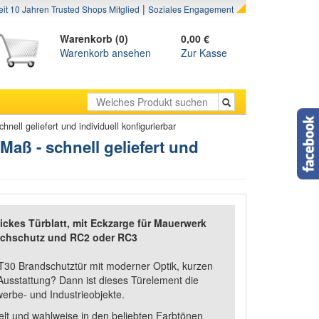
|
eit 10 Jahren Trusted Shops Mitglied
Soziales Engagement
Warenkorb (0)
0,00 €
Warenkorb ansehen
Zur Kasse
ell geliefert und individuell konfigurierbar
aß - schnell geliefert und
ckes Türblatt, mit Eckzarge für Mauerwerk
uchschutz und RC2 oder RC3
T30 Brandschutztür mit moderner Optik, kurzen
r Ausstattung? Dann ist dieses Türelement die
erbe- und Industrieobjekte.
elt und wahlweise in den beliebten Farbtönen