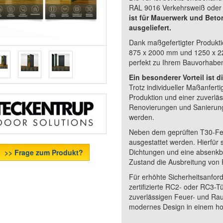
RAL 9016 Verkehrsweiß oder R
ist für Mauerwerk und Beto
ausgeliefert.
Dank maßgefertigter Produkti
875 x 2000 mm und 1250 x 225
perfekt zu Ihrem Bauvorhaben
Ein besonderer Vorteil ist d
Trotz individueller Maßanferti
Produktion und einer zuverlä
Renovierungen und Sanierung
werden.
Neben dem geprüften T30-Feu
ausgestattet werden. Hierfür s
Dichtungen und eine absenkb
>> Frage zum Produkt?
Zustand die Ausbreitung von
Für erhöhte Sicherheitsanford
zertifizierte RC2- oder RC3-Tü
zuverlässigen Feuer- und Ra
modernes Design in einem ho