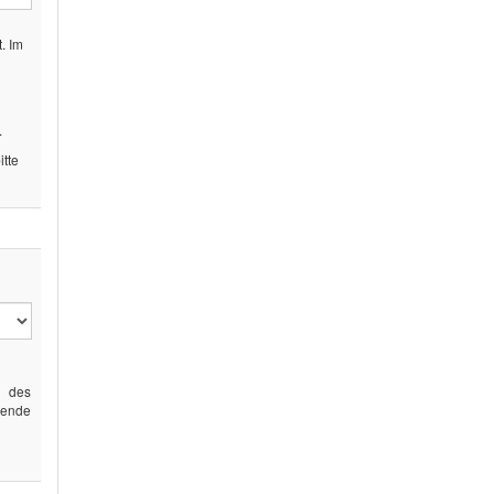
. Im
.
tte
g des
gende