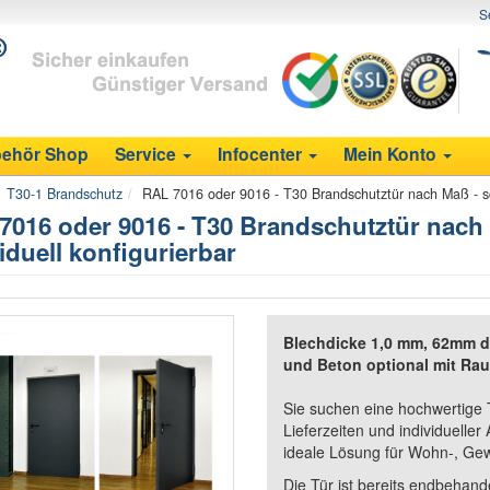
S
ehör Shop
Service
Infocenter
Mein Konto
T30-1 Brandschutz
RAL 7016 oder 9016 - T30 Brandschutztür nach Maß - schn
7016 oder 9016 - T30 Brandschutztür nach M
iduell konfigurierbar
Blechdicke 1,0 mm, 62mm di
und Beton optional mit Ra
Sie suchen eine hochwertige 
Lieferzeiten und individuelle
ideale Lösung für Wohn-, Gew
Die Tür ist bereits endbehand