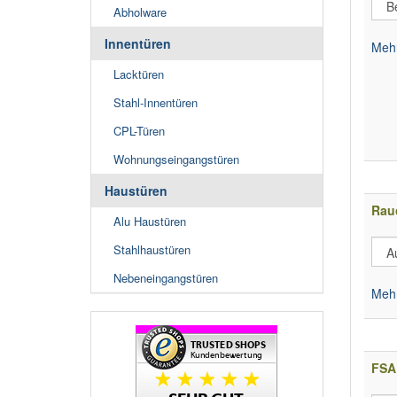
Abholware
Innentüren
Mehr
Lacktüren
Stahl-Innentüren
CPL-Türen
Wohnungseingangstüren
Haustüren
Rau
Alu Haustüren
Stahlhaustüren
Nebeneingangstüren
Mehr
FSA 