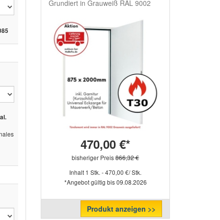
Grundiert in Grauweiß RAL 9002
085
al.
ales
470,00 €*
bisheriger Preis
866,32 €
Inhalt 1 Stk. - 470,00 €/ Stk.
*Angebot gültig bis 09.08.2026
Produkt anzeigen >>