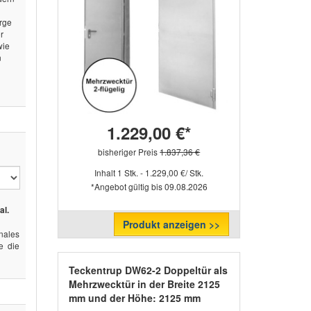
arge
r
wie
n
1.229,00 €*
bisheriger Preis
1.837,36 €
Inhalt 1 Stk. - 1.229,00 €/ Stk.
*Angebot gültig bis 09.08.2026
al.
Produkt anzeigen >>
ales
e die
Teckentrup DW62-2 Doppeltür als
Mehrzwecktür in der Breite 2125
mm und der Höhe: 2125 mm