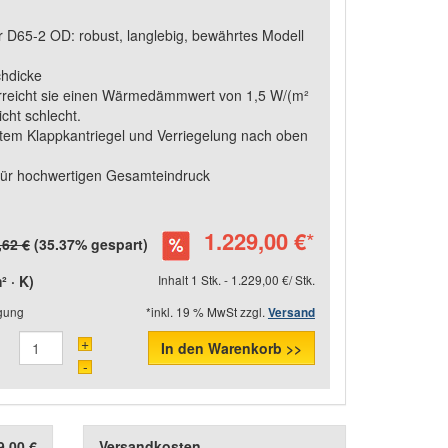
D65-2 OD: robust, langlebig, bewährtes Modell
chdicke
erreicht sie einen Wärmedämmwert von 1,5 W/(m²
nicht schlecht.
ktem Klappkantriegel und Verriegelung nach oben
für hochwertigen Gesamteindruck
1.229,00 €
*
,62 €
(35.37% gespart)
 · K)
Inhalt 1 Stk. - 1.229,00 €/ Stk.
igung
*inkl. 19 % MwSt zzgl.
Versand
+
In den Warenkorb >>
-
9,00 €
Versandkosten