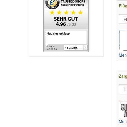
Flüg
Mehr
Zar
Mehr