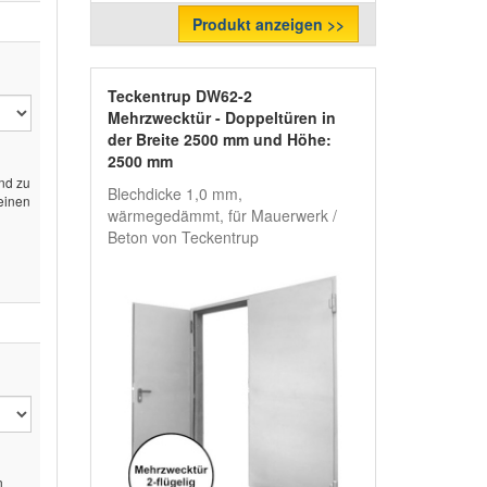
Produkt anzeigen >>
Teckentrup DW62-2
Mehrzwecktür - Doppeltüren in
der Breite 2500 mm und Höhe:
2500 mm
end zu
Blechdicke 1,0 mm,
 einen
wärmegedämmt, für Mauerwerk /
Beton von Teckentrup
n