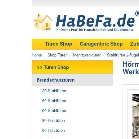
Türen Shop
Garagentore Shop
Zub
Home
Shop Türen
Mehrzwecktüren
Stahltüren 2-flügel
Hörm
>> Türen Shop
Werk
Brandschutztüren
T30 Stahltüren
T60 Stahltüren
T90 Stahltüren
T30 Holztüren
T90 Holztüren