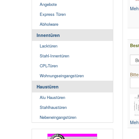
Angebote
Mehr
Express Türen
Abholware
Innentüren
Bes
Lacktüren
Stahl-Innentüren
CPL-Türen
Bitt
Wohnungseingangstüren
Haustüren
Alu Haustüren
Stahlhaustüren
Nebeneingangstüren
Mehr