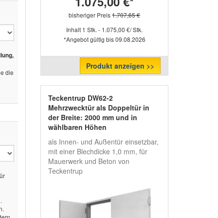
1.075,00 €*
bisheriger Preis
1.707,65 €
Inhalt 1 Stk. - 1.075,00 €/ Stk.
*Angebot gültig bis 09.08.2026
lung,
Produkt anzeigen >>
e die
Teckentrup DW62-2
Mehrzwecktür als Doppeltür in
der Breite: 2000 mm und in
wählbaren Höhen
als Innen- und Außentür einsetzbar,
mit einer Blechdicke 1,0 mm, für
Mauerwerk und Beton von
Teckentrup
ür
.
n.
dern