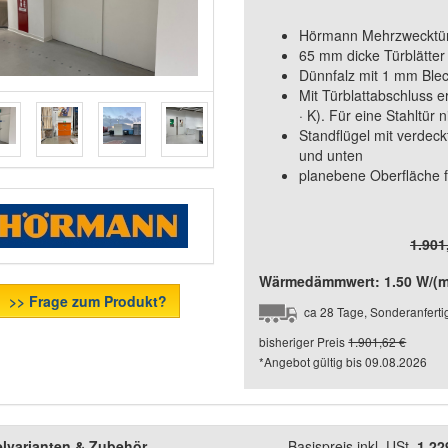
Hörmann Mehrzwecktür 
65 mm dicke Türblätter
Dünnfalz mit 1 mm Ble
Mit Türblattabschluss 
· K). Für eine Stahltür 
Standflügel mit verdec
und unten
planebene Oberfläche 
1.901
Wärmedämmwert: 1.50 W/(m²
>> Frage zum Produkt?
ca 28 Tage, Sonderanfert
bisheriger Preis
1.901,62 €
*Angebot gültig bis
09.08.2026
elvarianten & Zubehör
Basispreis inkl. USt.
1.22