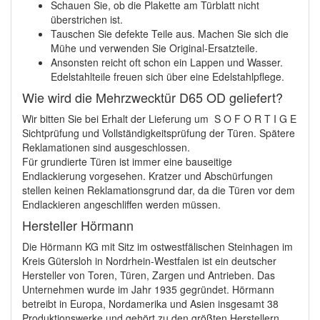
Schauen Sie, ob die Plakette am Türblatt nicht
überstrichen ist.
Tauschen Sie defekte Teile aus. Machen Sie sich die
Mühe und verwenden Sie Original-Ersatzteile.
Ansonsten reicht oft schon ein Lappen und Wasser.
Edelstahlteile freuen sich über eine Edelstahlpflege.
Wie wird die Mehrzwecktür D65 OD geliefert?
Wir bitten Sie bei Erhalt der Lieferung um S O F O R T I G E
Sichtprüfung und Vollständigkeitsprüfung der Türen. Spätere
Reklamationen sind ausgeschlossen.
Für grundierte Türen ist immer eine bauseitige
Endlackierung vorgesehen. Kratzer und Abschürfungen
stellen keinen Reklamationsgrund dar, da die Türen vor dem
Endlackieren angeschliffen werden müssen.
Hersteller Hörmann
Die Hörmann KG mit Sitz im ostwestfälischen Steinhagen im
Kreis Gütersloh in Nordrhein-Westfalen ist ein deutscher
Hersteller von Toren, Türen, Zargen und Antrieben. Das
Unternehmen wurde im Jahr 1935 gegründet. Hörmann
betreibt in Europa, Nordamerika und Asien insgesamt 38
Produktionswerke und gehört zu den größten Herstellern