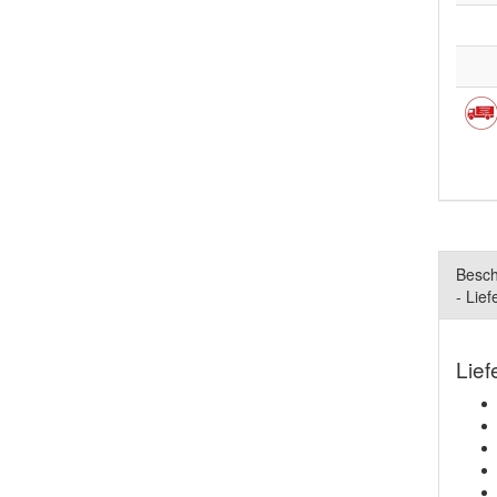
Besch
- Lie
Lief