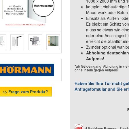
1000 x 2000 mm und 
komplett einbaufertige
Mauerwerk oder Beto
Einsatz als Außen- oder
Es bleibt ein Schlitz 
muss so etwas wie eine
oder eine Anschlagschi
erreicht die Stahltür 
Zylinder optional wählb
Abholung deutschland
Aufpreis!
*ab Geldeingang, Abholung in viel
ohne Inseln gegen Aufpreis
Haben Sie Ihre Tür nicht g
Anfrageformular und Sie er
>> Frage zum Produkt?
8
4 Werktage Express - Sonde