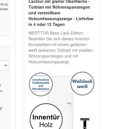
Lacktür mit glatter Oberfläche -
end zu
Türblatt mit Röhrenspanstegen
 einen
und verstellbare
Holzumfassungszarge - Lieferbar
in 4 oder 12 Tagen
WERTTÜR Basic Lack Edition:
Bestellen Sie sich dieses Innentür
Komplettset mit einem gefälzten
weiß lackierten Türblatt mit stabilen
Röhrenspanstegen und mit
Holzumfassungszarge.
n
on
g!