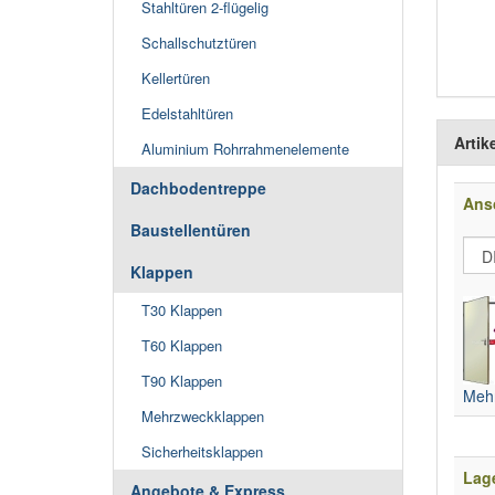
Stahltüren 2-flügelig
Schallschutztüren
Kellertüren
Edelstahltüren
Artik
Aluminium Rohrrahmenelemente
Dachbodentreppe
Ans
Baustellentüren
Klappen
T30 Klappen
T60 Klappen
T90 Klappen
Mehr
Mehrzweckklappen
Sicherheitsklappen
Lage
Angebote & Express