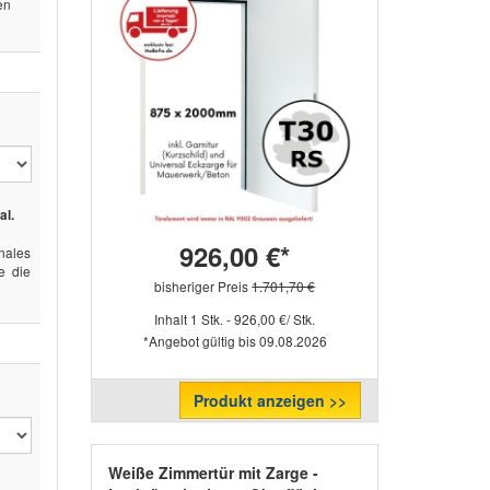
en
al.
926,00 €*
ales
e die
bisheriger Preis
1.701,70 €
Inhalt 1 Stk. - 926,00 €/ Stk.
*Angebot gültig bis 09.08.2026
Produkt anzeigen >>
Weiße Zimmertür mit Zarge -