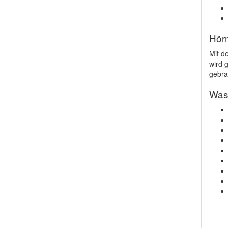
Hör
Mit d
wird g
gebra
Was