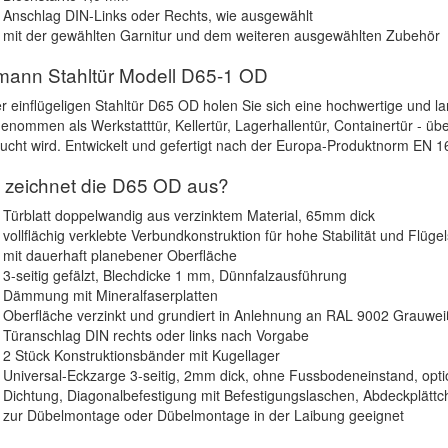
Anschlag DIN-Links oder Rechts, wie ausgewählt
mit der gewählten Garnitur und dem weiteren ausgewählten Zubehör
mann Stahltür Modell D65-1 OD
er einflügeligen Stahltür D65 OD holen Sie sich eine hochwertige und l
enommen als Werkstatttür, Kellertür, Lagerhallentür, Containertür - über
ucht wird. Entwickelt und gefertigt nach der Europa-Produktnorm EN 
 zeichnet die D65 OD aus?
Türblatt doppelwandig aus verzinktem Material, 65mm dick
vollflächig verklebte Verbundkonstruktion für hohe Stabilität und Flügels
mit dauerhaft planebener Oberfläche
3-seitig gefälzt, Blechdicke 1 mm, Dünnfalzausführung
Dämmung mit Mineralfaserplatten
Oberfläche verzinkt und grundiert in Anlehnung an RAL 9002 Grauwei
Türanschlag DIN rechts oder links nach Vorgabe
2 Stück Konstruktionsbänder mit Kugellager
Universal-Eckzarge 3-seitig, 2mm dick, ohne Fussbodeneinstand, opti
Dichtung, Diagonalbefestigung mit Befestigungslaschen, Abdeckplätt
zur Dübelmontage oder Dübelmontage in der Laibung geeignet