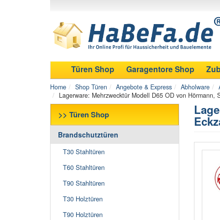
Türen Shop
Garagentore Shop
Zub
Home
Shop Türen
Angebote & Express
Abholware
Lagerware: Mehrzwecktür Modell D65 OD von Hörmann, St
Lage
>> Türen Shop
Eckz
Brandschutztüren
T30 Stahltüren
T60 Stahltüren
T90 Stahltüren
T30 Holztüren
T90 Holztüren