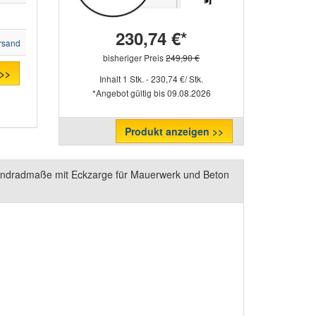
230,74 €*
rsand
bisheriger Preis
249,90 €
 >>
Inhalt 1 Stk. - 230,74 €/ Stk.
*Angebot gültig bis 09.08.2026
Produkt anzeigen >>
andradmaße mit Eckzarge für Mauerwerk und Beton