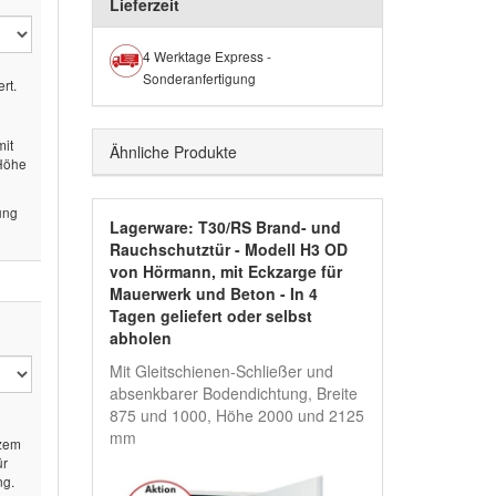
Lieferzeit
4 Werktage Express -
Sonderanfertigung
rt.
mit
Ähnliche Produkte
 Höhe
ung
Lagerware: T30/RS Brand- und
Rauchschutztür - Modell H3 OD
von Hörmann, mit Eckzarge für
Mauerwerk und Beton - In 4
Tagen geliefert oder selbst
abholen
Mit Gleitschienen-Schließer und
absenkbarer Bodendichtung, Breite
875 und 1000, Höhe 2000 und 2125
mm
rzem
ür
ng.