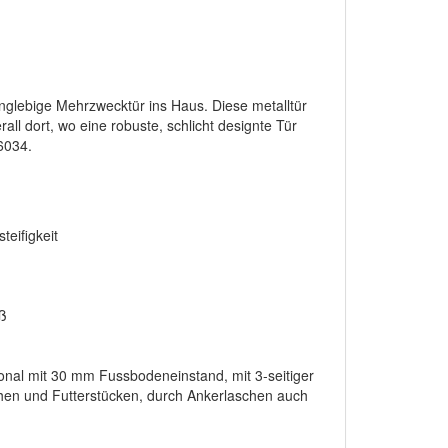
anglebige Mehrzwecktür ins Haus. Diese metalltür
all dort, wo eine robuste, schlicht designte Tür
16034.
teifigkeit
ß
onal mit 30 mm Fussbodeneinstand, mit 3-seitiger
chen und Futterstücken, durch Ankerlaschen auch