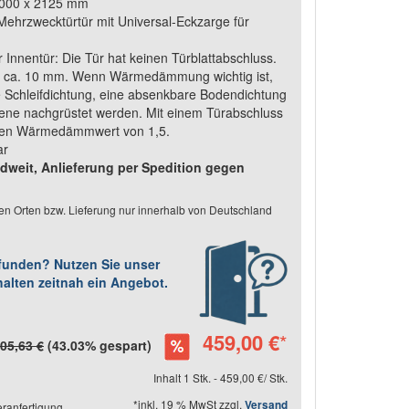
1000 x 2125 mm
 Mehrzwecktürtür mit Universal-Eckzarge für
n
 Innentür: Die Tür hat keinen Türblattabschluss.
von ca. 10 mm. Wenn Wärmedämmung wichtig ist,
 Schleifdichtung, eine absenkbare Bodendichtung
ene nachgrüstet werden. Mit einem Türabschluss
einen Wärmedämmwert von 1,5.
ar
weit, Anlieferung per Spedition gegen
en Orten bzw. Lieferung nur innerhalb von Deutschland
efunden? Nutzen Sie unser
halten zeitnah ein Angebot.
459,00 €
*
05,63 €
(43.03% gespart)
Inhalt 1 Stk. - 459,00 €/ Stk.
*inkl. 19 % MwSt zzgl.
Versand
ranfertigung