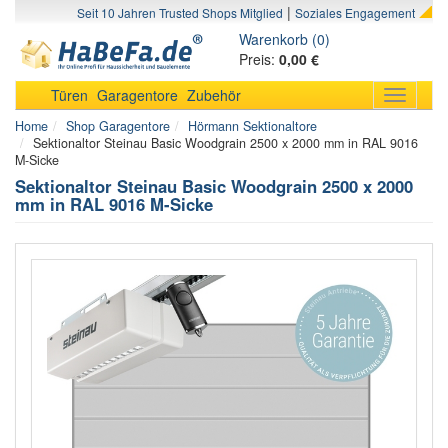
|
Seit 10 Jahren Trusted Shops Mitglied
Soziales Engagement
Warenkorb (0)
Preis:
0,00 €
Türen
Garagentore
Zubehör
Toggle
navigati
Home
Shop Garagentore
Hörmann Sektionaltore
Sektionaltor Steinau Basic Woodgrain 2500 x 2000 mm in RAL 9016
M-Sicke
Sektionaltor Steinau Basic Woodgrain 2500 x 2000
mm in RAL 9016 M-Sicke