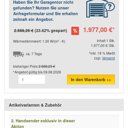
Haben Sie Ihr Garagentor nicht
gefunden? Nutzen Sie unser
Anfrageformular und Sie erhalten
zeitnah ein Angebot.
1.977,00 €
*
2.588,25 €
(23.62% gespart)
Inhalt 1 Stk.
Wärmedämmwert: 1.30 W/(m² · K)
1.977,00 €/ Stk.
*inkl. 19 % MwSt
ca. 7 Tage
zzgl.
Versand
bisheriger Preis
2.588,25 €
*Angebot gültig bis
09.08.2026
In den Warenkorb >>
Artikelvarianten & Zubehör
2. Handsender exklusiv in dieser
Aktion