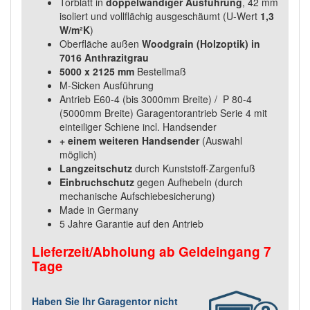
Torblatt in
doppelwandiger Ausführung
, 42 mm
isoliert und vollflächig ausgeschäumt (U-Wert
1,3
W/m²K
)
Oberfläche außen
Woodgrain (Holzoptik) in
7016 Anthrazitgrau
5000 x 2125 mm
Bestellmaß
M-Sicken Ausführung
Antrieb E60-4 (bis 3000mm Breite) / P 80-4
(5000mm Breite) Garagentorantrieb Serie 4 mit
einteiliger Schiene incl. Handsender
+ einem weiteren Handsender
(Auswahl
möglich)
Langzeitschutz
durch Kunststoff-Zargenfuß
Einbruchschutz
gegen Aufhebeln (durch
mechanische Aufschiebesicherung)
Made in Germany
5 Jahre Garantie auf den Antrieb
Lieferzeit/Abholung ab Geldeingang 7
Tage
Haben Sie Ihr Garagentor nicht