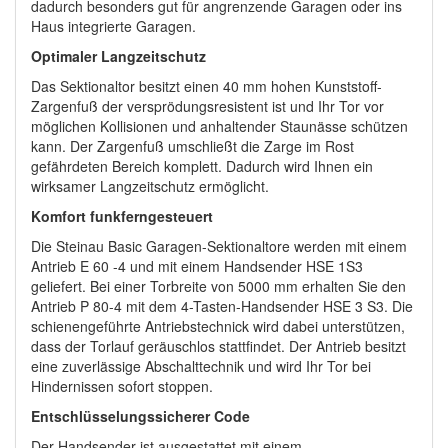
dadurch besonders gut für angrenzende Garagen oder ins
Haus integrierte Garagen.
Optimaler Langzeitschutz
Das Sektionaltor besitzt einen 40 mm hohen Kunststoff-
Zargenfuß der versprödungsresistent ist und Ihr Tor vor
möglichen Kollisionen und anhaltender Staunässe schützen
kann. Der Zargenfuß umschließt die Zarge im Rost
gefährdeten Bereich komplett. Dadurch wird Ihnen ein
wirksamer Langzeitschutz ermöglicht.
Komfort funkferngesteuert
Die Steinau Basic Garagen-Sektionaltore werden mit einem
Antrieb E 60 -4 und mit einem Handsender HSE 1S3
geliefert. Bei einer Torbreite von 5000 mm erhalten Sie den
Antrieb P 80-4 mit dem 4-Tasten-Handsender HSE 3 S3. Die
schienengeführte Antriebstechnick wird dabei unterstützen,
dass der Torlauf geräuschlos stattfindet. Der Antrieb besitzt
eine zuverlässige Abschalttechnik und wird Ihr Tor bei
Hindernissen sofort stoppen.
Entschlüsselungssicherer Code
Der Handsender ist ausgestattet mit einem