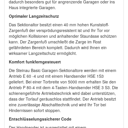
dadurch besonders gut für angrenzende Garagen oder ins
Haus integrierte Garagen.
Optimaler Langzeitschutz
Das Sektionaltor besitzt einen 40 mm hohen Kunststoff-
Zargenfuß der versprödungsresistent ist und Ihr Tor vor
möglichen Kollisionen und anhaltender Staunässe schützen
kann. Der Zargenfuß umschließt die Zarge im Rost
gefährdeten Bereich komplett. Dadurch wird Ihnen ein
wirksamer Langzeitschutz ermöglicht.
Komfort funkferngesteuert
Die Steinau Basic Garagen-Sektionaltore werden mit einem
Antrieb E 60 -4 und mit einem Handsender HSE 1S3
geliefert. Bei einer Torbreite von 5000 mm erhalten Sie den
Antrieb P 80-4 mit dem 4-Tasten-Handsender HSE 3 S3. Die
schienengeführte Antriebstechnick wird dabei unterstützen,
dass der Torlauf geräuschlos stattfindet. Der Antrieb besitzt
eine zuverlässige Abschalttechnik und wird Ihr Tor bei
Hindernissen sofort stoppen.
Entschlüsselungssicherer Code
Der Handsender ist ausgestattet mit einem