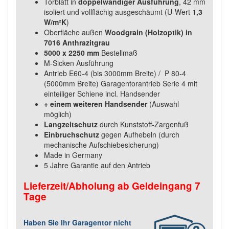
Torblatt in
doppelwandiger Ausführung
, 42 mm
isoliert und vollflächig ausgeschäumt (U-Wert
1,3
W/m²K
)
Oberfläche außen
Woodgrain (Holzoptik) in
7016 Anthrazitgrau
5000 x 2250 mm
Bestellmaß
M-Sicken Ausführung
Antrieb E60-4 (bis 3000mm Breite) / P 80-4
(5000mm Breite) Garagentorantrieb Serie 4 mit
einteiliger Schiene incl. Handsender
+ einem weiteren Handsender
(Auswahl
möglich)
Langzeitschutz
durch Kunststoff-Zargenfuß
Einbruchschutz
gegen Aufhebeln (durch
mechanische Aufschiebesicherung)
Made in Germany
5 Jahre Garantie auf den Antrieb
Lieferzeit/Abholung ab Geldeingang 7
Tage
Haben Sie Ihr Garagentor nicht